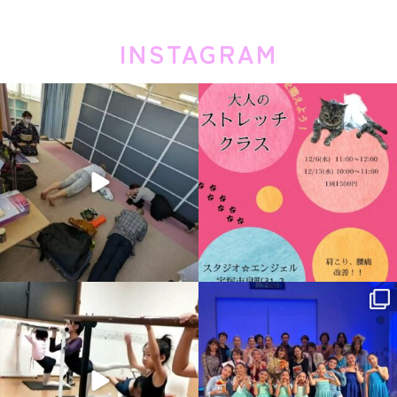
INSTAGRAM
studioangel.takarazuka
studioangel.takarazuka
12月 19
11月 29
studioangel.takarazuka
studioangel.takarazuka