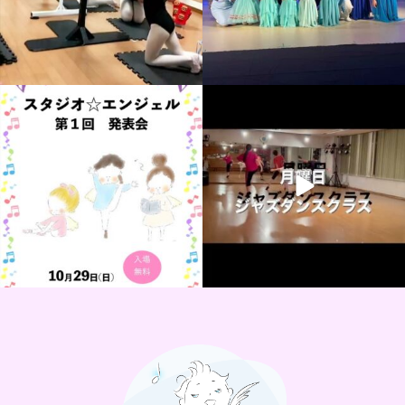
11月 16
10月 31
studioangel.takarazuka
studioangel.takarazuka
9月 14
8月 29