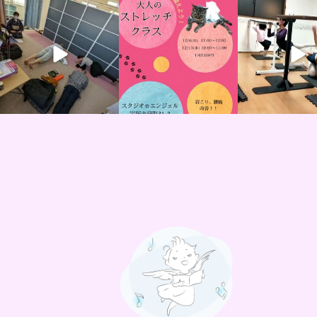
studioangel.takarazu
studioangel.takarazu
studioangel.ta
ka
ka
ka
12月 19
11月 29
11月 1