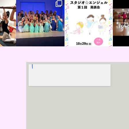
karazu
studioangel.takarazu
studioangel.takarazu
studio
ka
ka
6
10月 31
9月 14