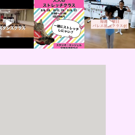
angel.takarazu
studioangel.takarazu
studioangel.takarazu
ka
ka
ka
8月 29
8月 24
7月 20